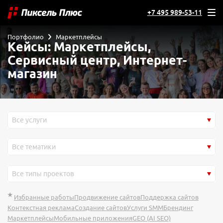
+7 495 989-53-11
Портфолио
Маркетплейсы
Кейсы: Маркетплейсы,
Сервисный центр, Интернет-
магазин
Все услуги
Все тематики
Все типы проектов
Избранные работы
Продвижение сайтов
Поддержка сайтов
Контекстная реклама
Создание сайтов
Услуги SMM
Брендинг
Маркетплейсы
Мобильные приложения
GEO (AI SEO)