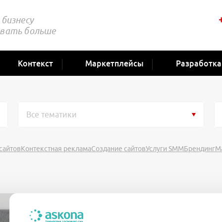
бизнесу
вать больше
Контекст
Маркетплейсы
Разработка
Все тематики
сайтов
Контекстная реклама
Создание сайтов
Услуги SMM
Брендинг
М