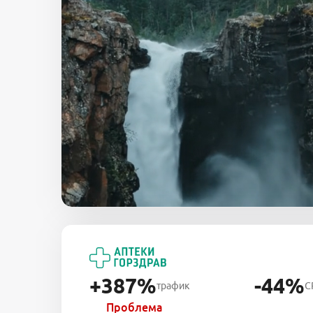
+387%
-44%
трафик
C
Проблема