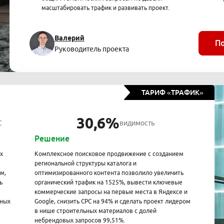
масштабировать трафик и развивать проект.
Валерий
П
Руководитель проекта
ТАРИФ «ТРАФИК»
30,6%
C
видимость
Решение
х
Комплексное поисковое продвижение с созданием
региональной структуры каталога и
м,
оптимизированного контента позволило увеличить
ь
органический трафик на 1525%, вывести ключевые
коммерческие запросы на первые места в Яндексе и
ьных
Google, снизить CPC на 94% и сделать проект лидером
в нише строительных материалов с долей
небрендовых запросов 99,51%.