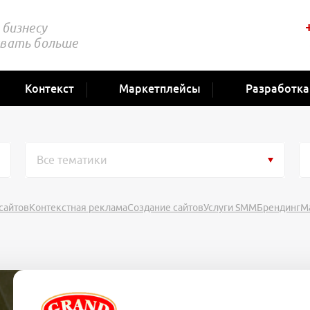
бизнесу
вать больше
Контекст
Маркетплейсы
Разработка
Все тематики
сайтов
Контекстная реклама
Создание сайтов
Услуги SMM
Брендинг
М