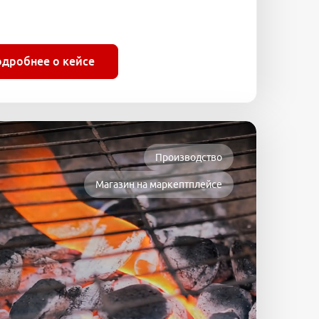
одробнее о кейсе
Производство
Магазин на маркептплейсе