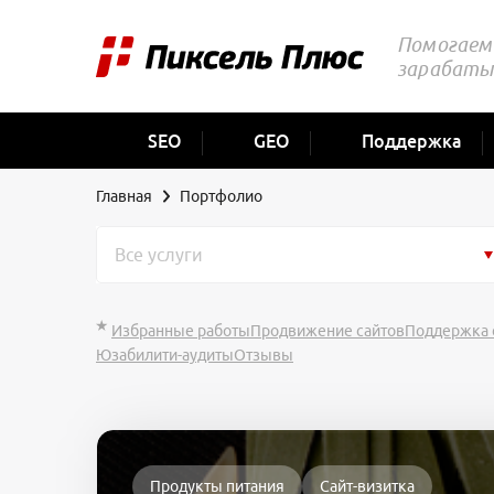
Помогаем 
зарабаты
SEO
GEO
Поддержка
Главная
Портфолио
Все услуги
Избранные работы
Продвижение сайтов
Поддержка 
Юзабилити-аудиты
Отзывы
Продукты питания
Сайт-визитка