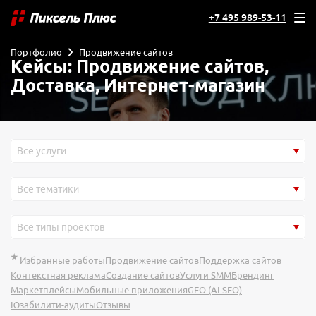
+7 495 989-53-11
Портфолио
Продвижение сайтов
Кейсы: Продвижение сайтов,
Доставка, Интернет-магазин
Все услуги
Все тематики
Все типы проектов
Избранные работы
Продвижение сайтов
Поддержка сайтов
Контекстная реклама
Создание сайтов
Услуги SMM
Брендинг
Маркетплейсы
Мобильные приложения
GEO (AI SEO)
Юзабилити-аудиты
Отзывы