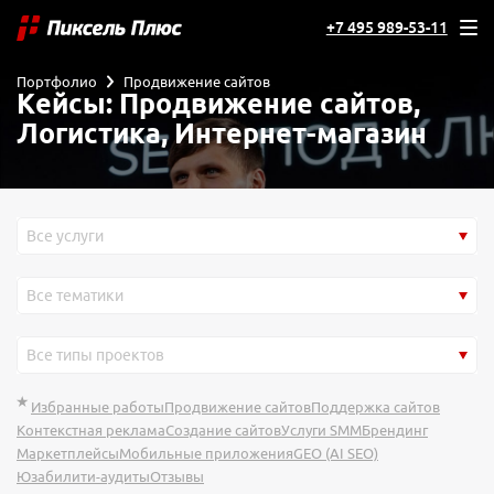
+7 495 989-53-11
Портфолио
Продвижение сайтов
Кейсы: Продвижение сайтов,
Логистика, Интернет-магазин
Все услуги
Все тематики
Все типы проектов
Избранные работы
Продвижение сайтов
Поддержка сайтов
Контекстная реклама
Создание сайтов
Услуги SMM
Брендинг
Маркетплейсы
Мобильные приложения
GEO (AI SEO)
Юзабилити-аудиты
Отзывы