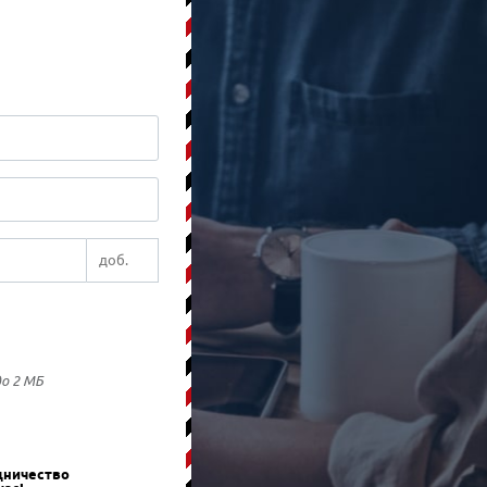
до 2 МБ
дничество