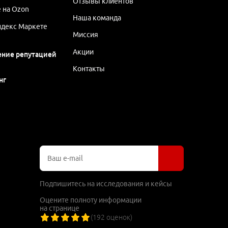
Отзывы клиентов
 на Ozon
Наша команда
ндекс Маркете
Миссия
Акции
ение репутацией
Контакты
нг
Подпишитесь на исследования и кейсы
Оцените полноту информации
на странице
(
192
оценок)