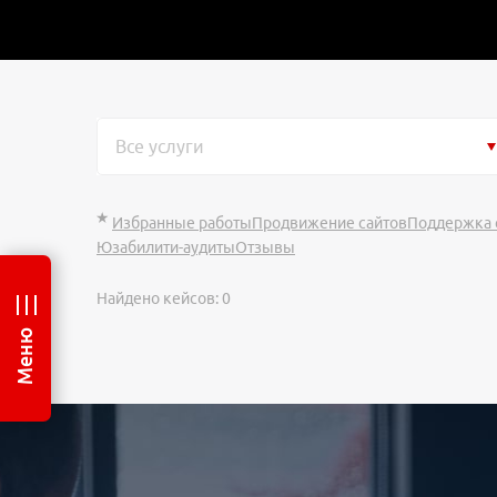
Все услуги
Избранные работы
Продвижение сайтов
Поддержка 
Юзабилити-аудиты
Отзывы
Найдено кейсов:
0
Меню