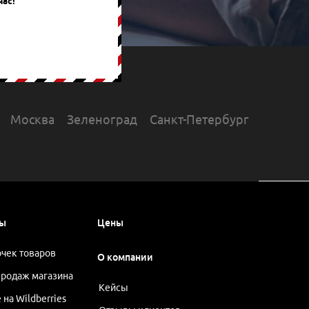
час!
Москва
Зеленоград
Санкт-Петербург
сы
Цены
очек товаров
О компании
родаж магазина
Кейсы
на Wildberries