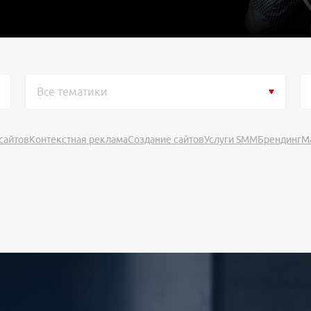
Все тематики
сайтов
Контекстная реклама
Создание сайтов
Услуги SMM
Брендинг
М