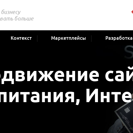
бизнесу
вать больше
Контекст
Маркетплейсы
Разработка
одвижение сай
питания, Инте