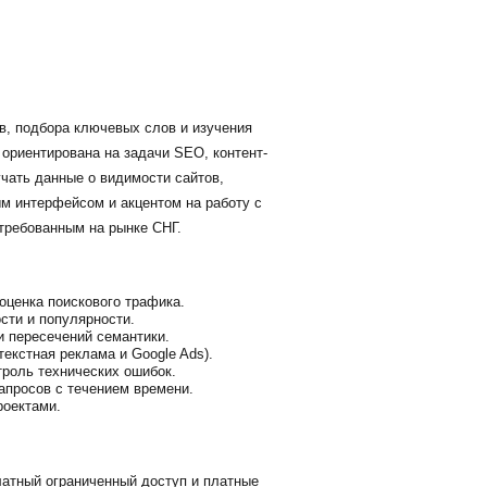
в, подбора ключевых слов и изучения
 ориентирована на задачи SEO, контент-
чать данные о видимости сайтов,
ым интерфейсом и акцентом на работу с
стребованным на рынке СНГ.
оценка поискового трафика.
сти и популярности.
и пересечений семантики.
екстная реклама и Google Ads).
троль технических ошибок.
апросов с течением времени.
роектами.
латный ограниченный доступ и платные