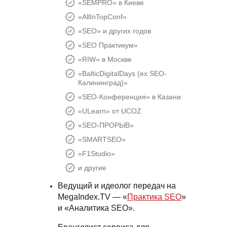
«SEMPRO» в Киеве
«AllInTopConf»
«SEO» и других годов
«SEO Практикум»
«RIW» в Москве
«BalticDigitalDays (ex SEO-
Калининград)»
«SEO-Конференция» в Казани
«ULearn» от UCOZ
«SEO-ПРОРЫВ»
«SMARTSEO»
«F1Studio»
и другие
Ведущий и идеолог передач на
MegaIndex.TV — «
Практика SEO
»
и «Аналитика SEO».