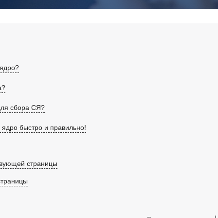
 ядро?
а?
для сбора СЯ?
ядро быстро и правильно!
твующей страницы
страницы