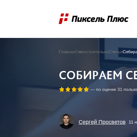
Главная
Самостоятельно
Статьи
Собира
СОБИРАЕМ С
— по оценке
31
пользо
Сергей Просветов
11 