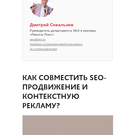
Дмитрий Севальнев
Руководитель департамента SEO и рекламы
«Пиксель Плюс»
sevalnev.ru
pixelplus.ru/samostoyatelno/sevalnev/
vk.com/sevalnevdm
КАК СОВМЕСТИТЬ SEO-
ПРОДВИЖЕНИЕ И
КОНТЕКСТНУЮ
РЕКЛАМУ?