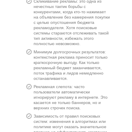
Скликивание рекламы: это одна из
нечестных тактик борьбы с
конкурентами, когда кто-то нажимает
на объявление без намерения покупки
с целью опустошения бюджета
рекламодателя. Хотя поисковые
системы стараются отслеживать такой
тип активности, избежать этого
полностью невозможно.
Минимум долгосрочных результатов:
контекстная реклама приносит только
краткосрочную выгоду. Как только
рекламный бюджет заканчивается,
поток трафика и лидов немедленно
останавливается.
Рекламная слепота: часто
пользователи автоматически
игнорируют рекламу в интернете. Это
касается не только баннеров, но и
верхних строчек поиска.
Зависимость от правил поисковых
систем: изменения в алгоритмах или
политике могут оказать значительное
влияние на эффективность кампании