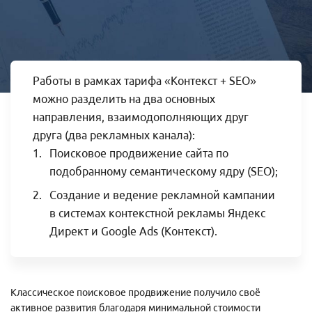
Яндекс Директ
Коллтрекинг
Таргетированная реклама
Продвижение Telegram-канала
Создание и ведение групп
SEO для карточек товаров
Повышение продаж магазина
Работы в рамках тарифа «Контекст + SEO»
Продвижение на Wildberries
можно разделить на два основных
Продвижение на Ozon
Магазин на Яндекс Маркете
направления, взаимодополняющих друг
друга (два рекламных канала):
Поисковое продвижение сайта по
подобранному семантическому ядру (SEO);
Кейсы
Создание и ведение рекламной кампании
Отзывы клиентов
в системах контекстной рекламы Яндекс
Наша команда
Директ и Google Ads (Контекст).
Миссия
Акции
Контакты
Классическое поисковое продвижение получило своё
активное развития благодаря минимальной стоимости