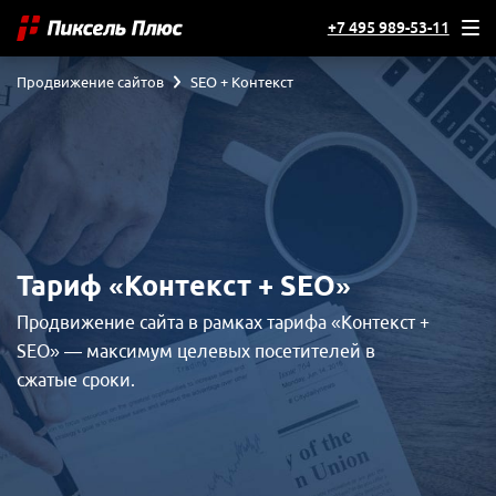
+7 495 989-53-11
Продвижение сайтов
SEO + Контекст
Тарифы и цены
Тариф «Трафик»
Тариф «Лиды / CPA»
Тариф «Контекст + SEO»
За рубежом
SEO-аудит сайта
Продвижение сайта в рамках тарифа «Контекст +
Разовые работы
SEO» — максимум целевых посетителей в
Тарифы
сжатые сроки.
На 1С-Битрикс
Доработка сайта
На 1С-Битрикс
Юзабилити-аудит
Интернет-магазин
Разработка дизайна
Тарифы и цены