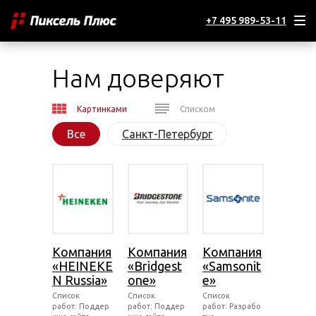
+7 495 989-53-11
Нам доверяют
Картинками
Списком
Все
Санкт-Петербург
Компания
Компания
Компания
«HEINEKE
«Bridgest
«Samsonit
N Russia»
one»
e»
Список
Список
Список
работ: Поддер
работ: Поддер
работ: Разрабо