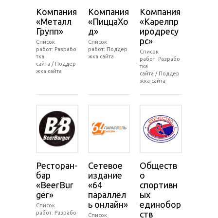
Компания
Компания
Компания
«Металл
«ПиццаХо
«Карелпр
Групп»
д»
иродресу
рс»
Список
Список
работ: Разрабо
работ: Поддер
Список
тка
жка сайта
работ: Разрабо
сайта / Поддер
тка
жка сайта
сайта / Поддер
жка сайта
Ресторан-
Сетевое
Обществ
бар
издание
о
«BeerBur
«64
спортивн
ger»
параллел
ых
ь онлайн»
единобор
Список
ств
работ: Разрабо
Список