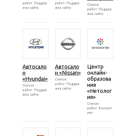
работ: Поддер
работ: Поддер
Список
жка сайта
жка сайта
работ: Поддер
жка сайта
Автосало
Автосало
Центр
н
н «Nissan»
онлайн-
«Hyundai»
образова
Список
ния
работ: Поддер
Список
жка сайта
«Нетолог
работ: Поддер
жка сайта
ия»
Список
работ: Консалт
инг