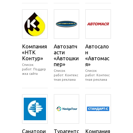
Компания
Автозапч
Автосало
«НТК
асти
н
Контур»
«Автошки
«Автомас
пер»
я»
Список
работ: Поддер
Список
Список
жка сайта
работ: Контекс
работ: Контекс
тная реклама
тная реклама
Санатори
Турагентс
Компания