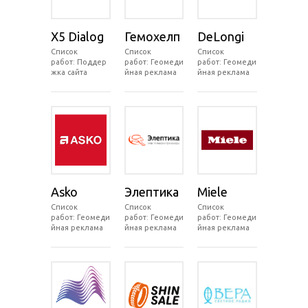
X5 Dialog
Гемохелп
DeLongi
Список
Список
Список
работ: Поддер
работ: Геомеди
работ: Геомеди
жка сайта
йная реклама
йная реклама
Asko
Элептика
Miele
Список
Список
Список
работ: Геомеди
работ: Геомеди
работ: Геомеди
йная реклама
йная реклама
йная реклама