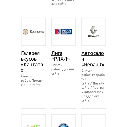
жка сайта
Галерея
Лига
Автосало
вкусов
«РЛХЛ»
н
«Кантата
«Renault»
Список
»
работ: Дизайн
Список
сайта
работ: Разрабо
Список
тка
работ: Продви
сайта / Дизайн
жение сайта
сайта / Програ
ммирование /
Поддержка
сайта