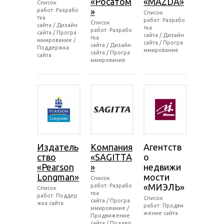
«Росатом
«MAZDA»
Список
»
работ: Разрабо
Список
тка
работ: Разрабо
Список
сайта / Дизайн
тка
работ: Разрабо
сайта / Програ
сайта / Дизайн
тка
ммирование /
сайта / Програ
сайта / Дизайн
Поддержка
ммирование
сайта / Програ
сайта
ммирование
Издатель
Компания
Агентств
ство
«SAGITTA
о
«Pearson
»
недвижи
Longman»
мости
Список
«МИЭЛЬ»
работ: Разрабо
Список
тка
работ: Поддер
Список
сайта / Програ
жка сайта
работ: Продви
ммирование /
жение сайта
Продвижение
сайта / Поддер