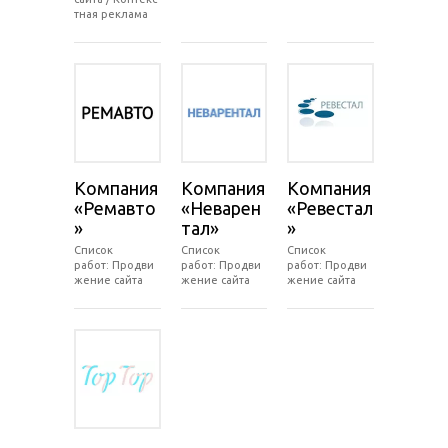
тная реклама
Компания
Компания
Компания
«Ремавто
«Неварен
«Ревестал
»
тал»
»
Список
Список
Список
работ: Продви
работ: Продви
работ: Продви
жение сайта
жение сайта
жение сайта