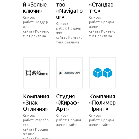
й «Белые
тво
«Стандар
ключи»
«NavigaTo
т-С»
ur»
Список
Список
работ: Поддер
работ: Продви
Список
жка
жение
работ: Поддер
сайта / Контекс
сайта / Контекс
жка
тная реклама
тная реклама
сайта / Контекс
тная реклама
Компания
Студия
Компания
«Знак
«Жираф-
«Полимер
Отличия»
Арт»
Принт»
Список
Список
Список
работ: Разрабо
работ: Продви
работ: Продви
тка
жение сайта
жение сайта
сайта / Продви
жение
сайта / Контекс