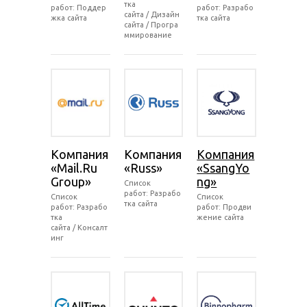
тка
работ: Поддер
работ: Разрабо
сайта / Дизайн
жка сайта
тка сайта
сайта / Програ
ммирование
Компания
Компания
Компания
«Mail.Ru
«Russ»
«SsangYo
Group»
ng»
Список
работ: Разрабо
Список
Список
тка сайта
работ: Разрабо
работ: Продви
тка
жение сайта
сайта / Консалт
инг