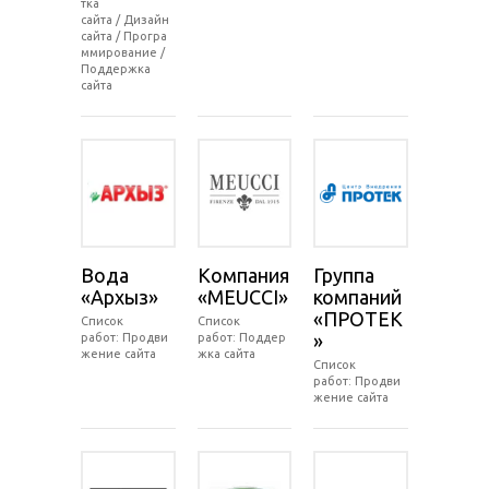
тка
сайта / Дизайн
сайта / Програ
ммирование /
Поддержка
сайта
Вода
Компания
Группа
«Архыз»
«MEUCCI»
компаний
«ПРОТЕК
Список
Список
»
работ: Продви
работ: Поддер
жение сайта
жка сайта
Список
работ: Продви
жение сайта