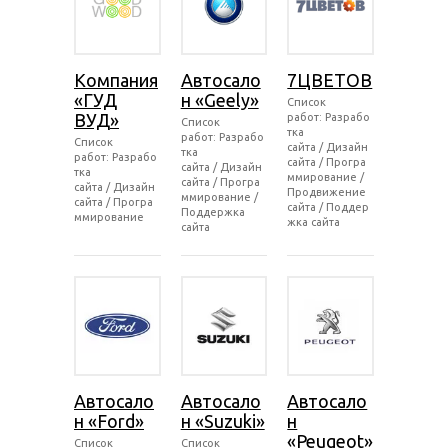
Компания
Автосало
7ЦВЕТОВ
«ГУД
н «Geely»
Список
ВУД»
работ: Разрабо
Список
тка
работ: Разрабо
Список
сайта / Дизайн
тка
работ: Разрабо
сайта / Програ
сайта / Дизайн
тка
ммирование /
сайта / Програ
сайта / Дизайн
Продвижение
ммирование /
сайта / Програ
сайта / Поддер
Поддержка
ммирование
жка сайта
сайта
Автосало
Автосало
Автосало
н «Ford»
н «Suzuki»
н
«Peugeot»
Список
Список