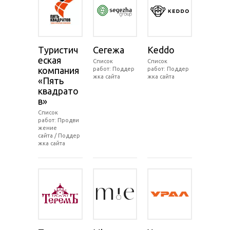
Туристич
Сегежа
Keddo
еская
Список
Список
компания
работ: Поддер
работ: Поддер
жка сайта
жка сайта
«Пять
квадрато
в»
Список
работ: Продви
жение
сайта / Поддер
жка сайта