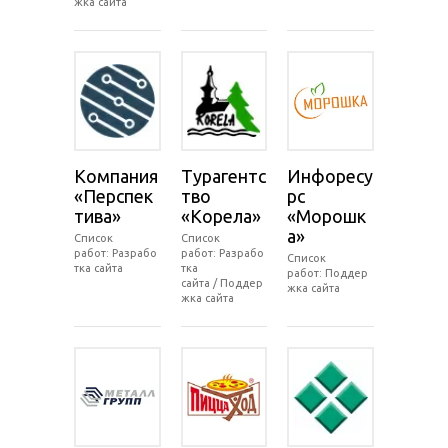
жка сайта
Компания
Турагентс
Инфоресу
«Перспек
тво
рс
тива»
«Корела»
«Морошк
а»
Список
Список
работ: Разрабо
работ: Разрабо
Список
тка сайта
тка
работ: Поддер
сайта / Поддер
жка сайта
жка сайта