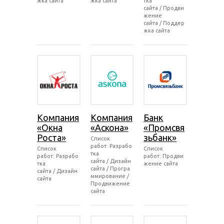
жка сайта
жка сайта
тка
сайта / Продви
жение
сайта / Поддер
жка сайта
Компания
Компания
Банк
«Окна
«Аскона»
«Промсвя
Роста»
зьбанк»
Список
работ: Разрабо
Список
Список
тка
работ: Разрабо
работ: Продви
сайта / Дизайн
тка
жение сайта
сайта / Програ
сайта / Дизайн
ммирование /
сайта
Продвижение
сайта