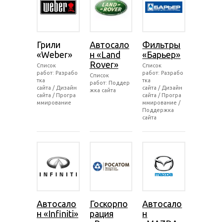
Грили
Автосало
Фильтры
«Weber»
н «Land
«Барьер»
Rover»
Список
Список
работ: Разрабо
работ: Разрабо
Список
тка
тка
работ: Поддер
сайта / Дизайн
сайта / Дизайн
жка сайта
сайта / Програ
сайта / Програ
ммирование
ммирование /
Поддержка
сайта
Автосало
Госкорпо
Автосало
н «Infiniti»
рация
н