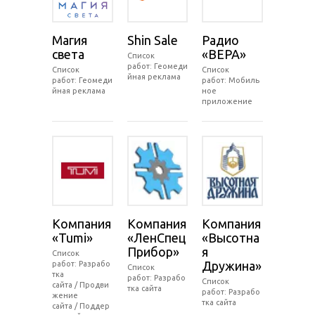
Магия
Shin Sale
Радио
света
«ВЕРА»
Список
работ: Геомеди
Список
Список
йная реклама
работ: Геомеди
работ: Мобиль
йная реклама
ное
приложение
Компания
Компания
Компания
«Tumi»
«ЛенСпец
«Высотна
Прибор»
я
Список
Дружина»
работ: Разрабо
Список
тка
работ: Разрабо
Список
сайта / Продви
тка сайта
работ: Разрабо
жение
тка сайта
сайта / Поддер