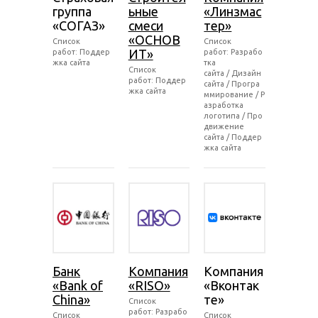
группа
ьные
«Линзмас
«СОГАЗ»
смеси
тер»
«ОСНОВ
Список
Список
ИТ»
работ: Поддер
работ: Разрабо
жка сайта
тка
Список
сайта / Дизайн
работ: Поддер
сайта / Програ
жка сайта
ммирование / Р
азработка
логотипа / Про
движение
сайта / Поддер
жка сайта
Банк
Компания
Компания
«Bank of
«RISO»
«Вконтак
China»
те»
Список
работ: Разрабо
Список
Список