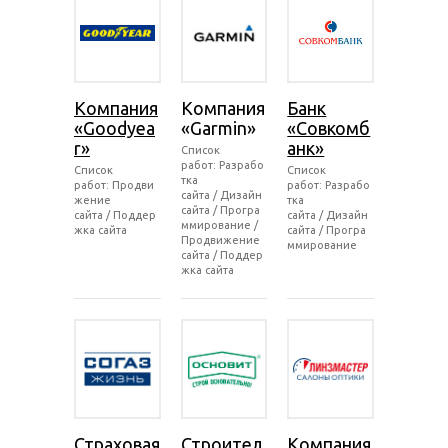
Компания
Компания
Банк
«Goodyea
«Garmin»
«Совкомб
r»
анк»
Список
работ: Разрабо
Список
Список
тка
работ: Продви
работ: Разрабо
сайта / Дизайн
жение
тка
сайта / Програ
сайта / Поддер
сайта / Дизайн
ммирование /
жка сайта
сайта / Програ
Продвижение
ммирование
сайта / Поддер
жка сайта
Страховая
Строител
Компания