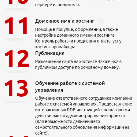
Продвижение Telegram-канала
сервере исполнителя.
Создание и ведение групп
SEO для карточек товаров
Повышение продаж магазина
Доменное имя и хостинг
Продвижение на Wildberries
Продвижение на Ozon
Помощь в покупке, оформлении, а также
Магазин на Яндекс Маркете
настройке доменного имени и хостинга.
Контроль работы и продления оплаты услуг
хостинг-провайдера.
Публикация
Размещение сайта на хостинге Заказчика в
публичном доступе по основному домену.
Кейсы
Отзывы клиентов
Наша команда
Обучение работе с системой
Миссия
управления
Акции
Обучение ответственного сотрудника компании
Контакты
работе с системой управления. Предоставление
интерактивных PDF-инструкций с пошаговыми
действиями по администрированию проекта
(для возможности дальнейшего
самостоятельного обновления информации на
сайте).