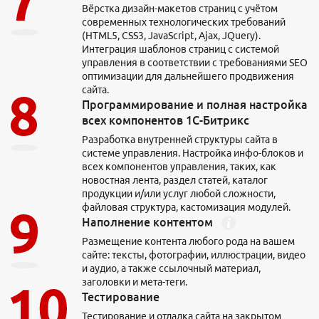
Вёрстка дизайн-макетов страниц с учётом
современных технологических требований
(HTML5, CSS3, JavaScript, Ajax, JQuery).
Интеграция шаблонов страниц с системой
управления в соответствии с требованиями SEO
оптимизации для дальнейшего продвижения
сайта.
Тарифы и цены
Программирование и полная настройка
Тариф «Трафик»
всех компонентов 1С-Битрикс
Тариф «Лиды / CPA»
Разработка внутренней структуры сайта в
За рубежом
системе управления. Настройка инфо-блоков и
SEO-аудит сайта
всех компонентов управления, таких, как
Разовые работы
новостная лента, раздел статей, каталог
продукции и/или услуг любой сложности,
Тарифы
файловая структура, кастомизация модулей.
На 1С-Битрикс
Наполнение контентом
Доработка сайта
На 1С-Битрикс
Размещение контента любого рода на вашем
Юзабилити-аудит
Интернет-магазин
сайте: тексты, фотографии, иллюстрации, видео
Разработка дизайна
и аудио, а также ссылочный материал,
Тарифы и цены
заголовки и мета-теги.
Яндекс Директ
Тестирование
Коллтрекинг
Таргетированная реклама
Тестирование и отладка сайта на закрытом