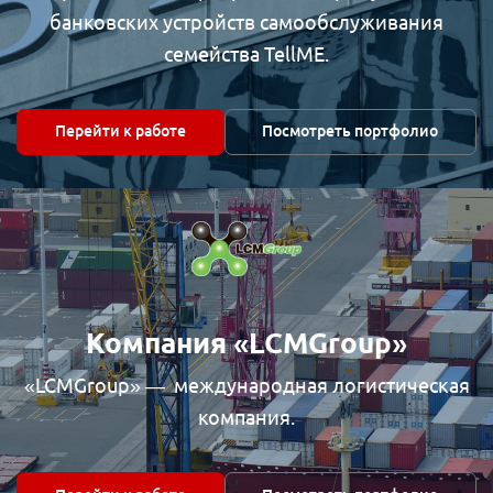
банковских устройств самообслуживания
семейства TellME.
Перейти к работе
Посмотреть портфолио
Компания «LCMGroup»
«LCMGroup» — международная логистическая
компания.