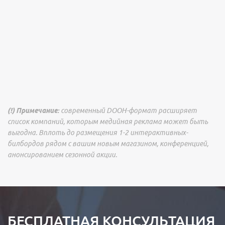
(!) Примечание:
современный DOOH-формат расширяет
список компаний, которым медийная реклама может быть
выгодна. Вплоть до размещения 1-2 интерактивных-
билбордов рядом с вашим новым магазином, конференцией,
анонсированием сезонной акции.
БЕСПЛАТНАЯ КОНСУЛЬТАЦИЯ