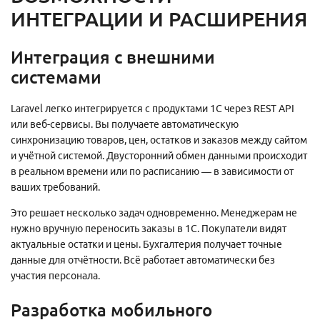
ИНТЕГРАЦИИ И РАСШИРЕНИЯ
Интеграция с внешними
системами
Тарифы и цены
Laravel легко интегрируется с продуктами 1С через REST API
Тариф «Трафик»
или веб-сервисы. Вы получаете автоматическую
Тариф «Лиды / CPA»
синхронизацию товаров, цен, остатков и заказов между сайтом
За рубежом
и учётной системой. Двусторонний обмен данными происходит
SEO-аудит сайта
в реальном времени или по расписанию — в зависимости от
Разовые работы
ваших требований.
Тарифы
Это решает несколько задач одновременно. Менеджерам не
На 1С-Битрикс
нужно вручную переносить заказы в 1С. Покупатели видят
Доработка сайта
На 1С-Битрикс
актуальные остатки и цены. Бухгалтерия получает точные
Юзабилити-аудит
Интернет-магазин
данные для отчётности. Всё работает автоматически без
Разработка дизайна
Тарифы и цены
участия персонала.
Яндекс Директ
Коллтрекинг
Разработка мобильного
Таргетированная реклама