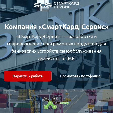
Компания «СмартКард-Сервис»
«СмартКард-Сервис» — разработка и
сопровождение программных продуктов для
банковских устройств самообслуживания
семейства TellME.
Перейти к работе
Посмотреть портфолио