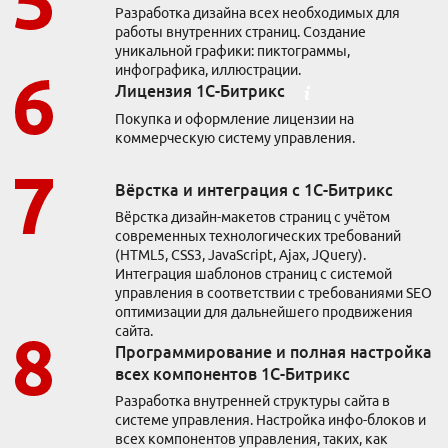
Разработка дизайна всех необходимых для
За рубежом
работы внутренних страниц. Создание
SEO-аудит сайта
уникальной графики: пиктограммы,
Разовые работы
инфографика, иллюстрации.
Лицензия 1С-Битрикс
Тарифы
На 1С-Битрикс
Покупка и оформление лицензии на
коммерческую систему управления.
Доработка сайта
На 1С-Битрикс
Юзабилити-аудит
Интернет-магазин
Разработка дизайна
Вёрстка и интеграция с 1С-Битрикс
Тарифы и цены
Яндекс Директ
Вёрстка дизайн-макетов страниц с учётом
Коллтрекинг
современных технологических требований
Таргетированная реклама
(HTML5, CSS3, JavaScript, Ajax, JQuery).
Продвижение Telegram-канала
Интеграция шаблонов страниц с системой
Создание и ведение групп
SEO для карточек товаров
управления в соответствии с требованиями SEO
Повышение продаж магазина
оптимизации для дальнейшего продвижения
Продвижение на Wildberries
сайта.
Программирование и полная настройка
Продвижение на Ozon
Магазин на Яндекс Маркете
всех компонентов 1С-Битрикс
Разработка внутренней структуры сайта в
системе управления. Настройка инфо-блоков и
всех компонентов управления, таких, как