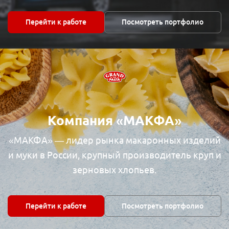
Перейти к работе
Посмотреть портфолио
Компания «МАКФА»
«МАКФА» — лидер рынка макаронных изделий
и муки в России, крупный производитель круп и
зерновых хлопьев.
Перейти к работе
Посмотреть портфолио