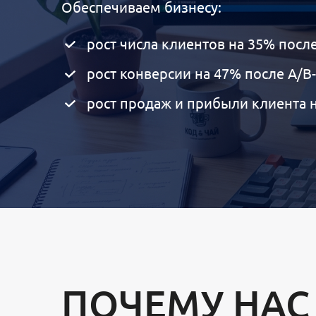
Обеспечиваем бизнесу:
рост числа клиентов на 35% посл
рост конверсии на 47% после А/В
рост продаж и прибыли клиента 
«Пиксель Плюс» создает и внедряет решения 
технологий. Наши решения — это лендинги, ко
личные кабинеты, микросервисы, порталы, вы
ПОЧЕМУ НАС
помогают решать реальные задачи.