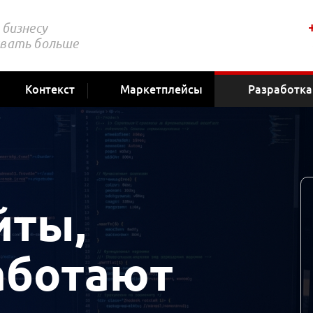
бизнесу
вать больше
Контекст
Маркетплейсы
Разработка
йты,
аботают