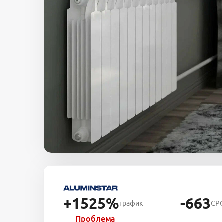
+1525%
-663
трафик
CP
Проблема