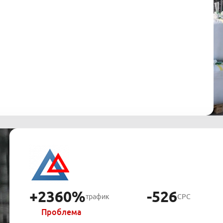
+2360%
-526
трафик
CPC
Проблема