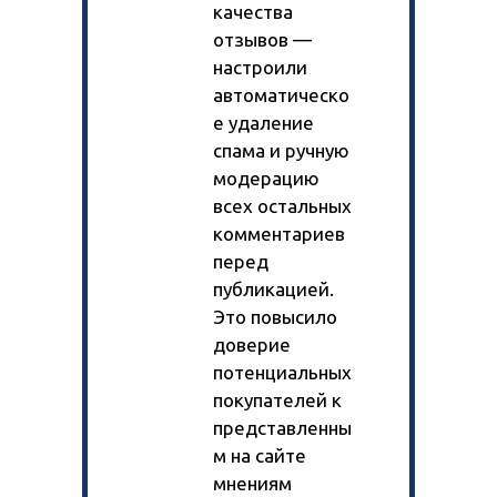
качества
отзывов —
настроили
Кейсы
автоматическо
Отзывы клиентов
е удаление
Наша команда
спама и ручную
Миссия
Акции
модерацию
Контакты
всех остальных
комментариев
перед
публикацией.
Это повысило
доверие
потенциальных
покупателей к
представленны
м на сайте
мнениям