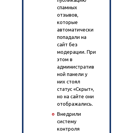
спамных
Тарифы и цены
отзывов,
Тариф «Трафик»
которые
Тариф «Лиды / CPA»
автоматически
За рубежом
SEO-аудит сайта
попадали на
Разовые работы
сайт без
модерации. При
Тарифы
На 1С-Битрикс
этом в
Доработка сайта
На 1С-Битрикс
административ
Юзабилити-аудит
Интернет-магазин
ной панели у
Разработка дизайна
Тарифы и цены
них стоял
Яндекс Директ
статус «Скрыт»,
Коллтрекинг
Таргетированная реклама
но на сайте они
Продвижение Telegram-канала
Создание и ведение групп
отображались.
SEO для карточек товаров
Повышение продаж магазина
Внедрили
Продвижение на Wildberries
систему
Продвижение на Ozon
Магазин на Яндекс Маркете
контроля