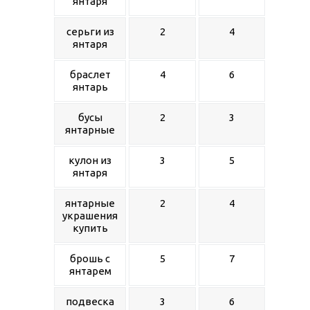
янтаря
серьги из
2
4
янтаря
браслет
4
6
янтарь
бусы
2
3
янтарные
кулон из
3
5
янтаря
янтарные
2
4
украшения
купить
брошь с
5
7
янтарем
подвеска
3
6