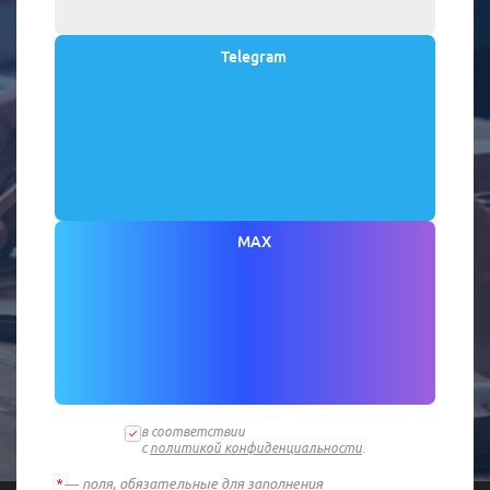
Telegram
MAX
в соответствии
с
политикой конфиденциальности
.
*
— поля, обязательные для заполнения