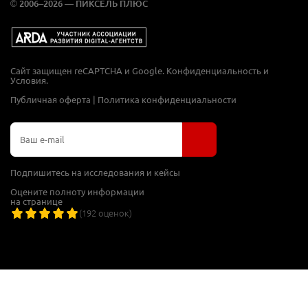
© 2006–2026 — ПИКСЕЛЬ ПЛЮС
Сайт защищен reCAPTCHA и Google.
Конфиденциальность
и
Условия
.
Публичная оферта
|
Политика конфиденциальности
Подпишитесь на исследования и кейсы
Оцените полноту информации
на странице
(
192
оценок)