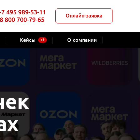
+7 495 989-53-11
Онлайн-заявка
8 800 700-79-65
Кейсы
О компании
+1
чек
ах