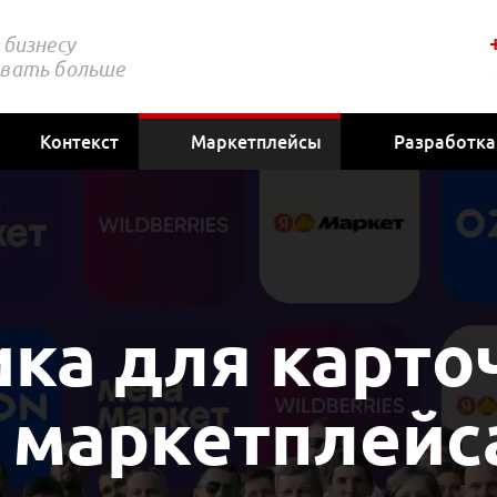
бизнесу
вать больше
Контекст
Маркетплейсы
Разработка
ка для карто
а маркетплейс