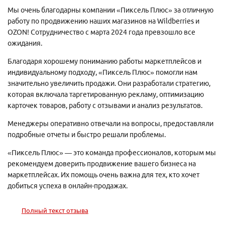
оперативно решать возникающие вопросы. Светлана
Мы очень благодарны компании «Пиксель Плюс» за отличную
постоянно анализирует целевые показатели и внедряет новые
работу по продвижению наших магазинов на Wildberries и
стратегии для их улучшения. Последние корректировки
OZON! Сотрудничество с марта 2024 года превзошло все
позволили почти вдвое увеличить продажи в сентябре и при
ожидания.
этом существенно снизить расходы на продвижение.
Благодаря хорошему пониманию работы маркетплейсов и
Уверены в дальнейшем нашем успешном сотрудничестве!
индивидуальному подходу, «Пиксель Плюс» помогли нам
значительно увеличить продажи. Они разработали стратегию,
которая включала таргетированную рекламу, оптимизацию
карточек товаров, работу с отзывами и анализ результатов.
Менеджеры оперативно отвечали на вопросы, предоставляли
подробные отчеты и быстро решали проблемы.
«Пиксель Плюс» — это команда профессионалов, которым мы
рекомендуем доверить продвижение вашего бизнеса на
маркетплейсах. Их помощь очень важна для тех, кто хочет
добиться успеха в онлайн-продажах.
Полный текст отзыва