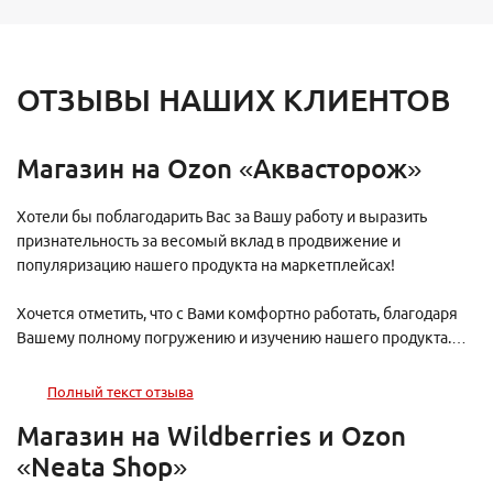
ОТЗЫВЫ НАШИХ КЛИЕНТОВ
Магазин на Ozon «Аквасторож»
Хотели бы поблагодарить Вас за Вашу работу и выразить
признательность за весомый вклад в продвижение и
популяризацию нашего продукта на маркетплейсах!
Хочется отметить, что с Вами комфортно работать, благодаря
Вашему полному погружению и изучению нашего продукта.
Ваш гибкий подход в решении различных задач всегда
учитывает наличие у нас ряда принципиальных и важных
Полный текст отзыва
моментов. Мы — не самый простой клиент.
Магазин на Wildberries и Ozon
Отдельный РЕСПЕКТ нашему персональному менеджеру —
«Neata Shop»
Светлане! Она всегда на связи с нами, что позволяет