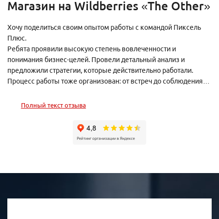
Магазин на Wildberries «The Other»
Хочу поделиться своим опытом работы с командой Пиксель
Плюс.
Ребята проявили высокую степень вовлеченности и
понимания бизнес-целей. Провели детальный анализ и
предложили стратегии, которые действительно работали.
Процесс работы тоже организован: от встреч до соблюдения
сроков. Обратная связь была оперативной и конструктивной,
что позволило быстро вносить необходимые изменения и
Полный текст отзыва
улучшения.
В целом, я остался доволен сотрудничеством и рекомендую
это агентство тем, кто ищет надежного партнера в сфере
рекламы.