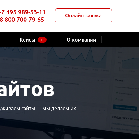
+7 495 989-53-11
Онлайн-заявка
8 800 700-79-65
Кейсы
О компании
+1
айтов
служиваем сайты — мы делаем их