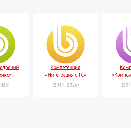
недрений
Компетенция
Комп
рикс»
«Интеграция с 1С»
«Композ
026)
(2011–2026)
(20