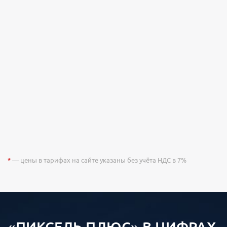
*
— цены в тарифах на сайте указаны без учёта НДС в 7%
«ПИКСЕЛЬ ПЛЮС» В ЦИФРАХ