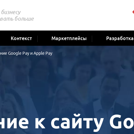
бизнесу
вать больше
Контекст
Маркетплейсы
Разработка
ие Google Pay и Apple Pay
е к сайту Go