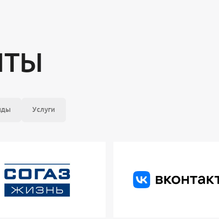
НТЫ
нды
Услуги