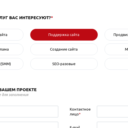
СЛУГ ВАС ИНТЕРЕСУЮТ?
*
айта
Поддержка сайта
Продвиж
клама
Создание сайта
М
 (SMM)
SEO-разовые
 ВАШЕМ ПРОЕКТЕ
 для заполнения
Контактное
лицо
*
E-mail