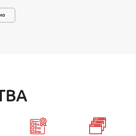
ио
ТВА