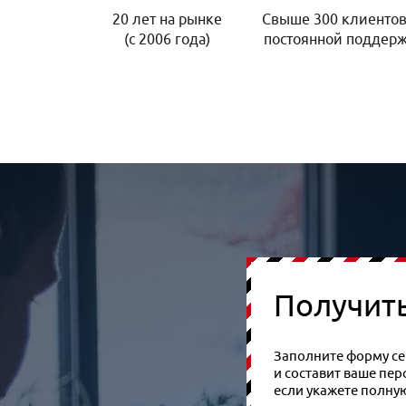
20 лет на рынке
Свыше 300 клиентов
(с 2006 года)
постоянной поддер
Получит
Заполните форму сей
и составит ваше пе
если укажете полну