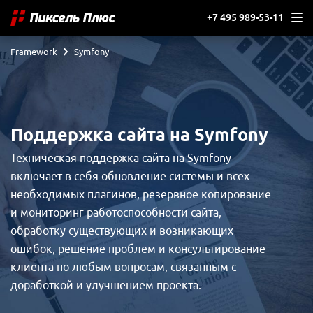
Магазин на Яндекс Маркете
+7 495 989-53-11
Framework
Symfony
Кейсы
Отзывы клиентов
Наша команда
Поддержка сайта на Symfony
Миссия
Акции
Техническая поддержка сайта на Symfony
Контакты
включает в себя обновление системы и всех
необходимых плагинов, резервное копирование
и мониторинг работоспособности сайта,
обработку существующих и возникающих
ошибок, решение проблем и консультирование
клиента по любым вопросам, связанным с
доработкой и улучшением проекта.