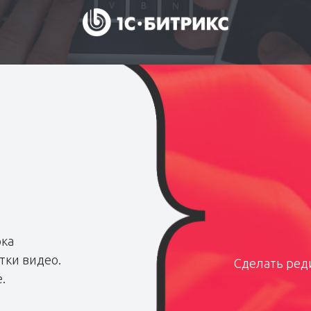
ока
тки видео.
Сделать реди
.