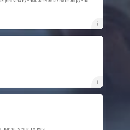
 акценты на нужных элементах не перегружая
i
i
нных элементов с нуля.