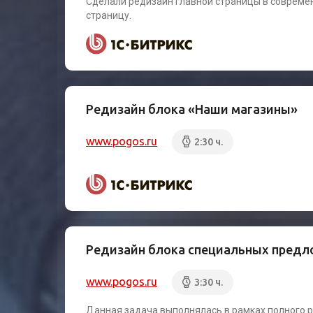
Сделали редизайн главной страницы в современ
страницу.
Редизайн блока «Наши магазины»
www.pogos.ru
2:30 ч.
Редизайн блока специальных пред
www.pogos.ru
3:30 ч.
Данная задача выполнялась в рамках полного ре