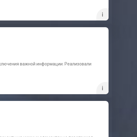
i
еключения важной информации. Реализовали
i