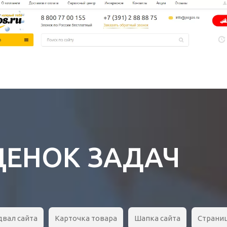
ЦЕНОК ЗАДАЧ
двал сайта
Карточка товара
Шапка сайта
Страни