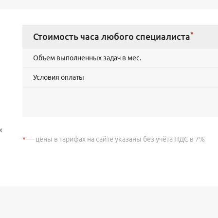
*
Стоимость часа любого специалиста
Объем выполненных задач в мес.
Условия оплаты
х
*
— цены в тарифах на сайте указаны без учёта НДС в 7%