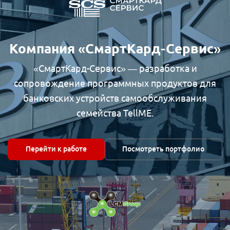
Компания «СмартКард-Сервис»
«СмартКард-Сервис» — разработка и
сопровождение программных продуктов для
банковских устройств самообслуживания
семейства TellME.
Перейти к работе
Посмотреть портфолио