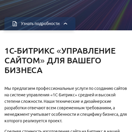
Узнать подробности
1С-БИТРИКС «УПРАВЛЕНИЕ
САЙТОМ» ДЛЯ ВАШЕГО
БИЗНЕСА
«Пиксель Плюс» создает и внедряет решения для
Мы предлагаем профессиональные услуги по созданию сайтов
автоматизации бизнеса с помощью веб-технологий. Наши
на системе управления «1С-Битрикс» средней и высокой
решения — это лендинги, корпоративные сайты, интернет-
степени сложности. Наши технические и дизайнерские
магазины, личные кабинеты, микросервисы, порталы,
разработки отвечают всем современным требованиям, а
высоконагруженные веб-системы, которые помогают решать
менеджмент учитывает особенности и специфику бизнеса, для
реальные задачи.
которого реализуется проект.
Средняя стоимость изготовления сайта на Битрикс в нашей