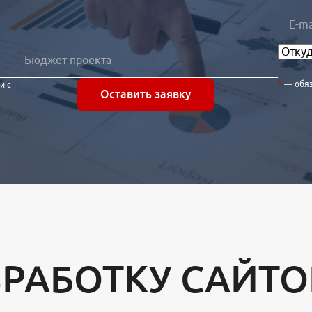
— обя
и с
Оставить заявку
ЗРАБОТКУ САЙТО