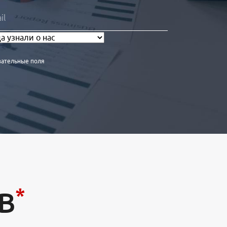
зательные поля
*
В