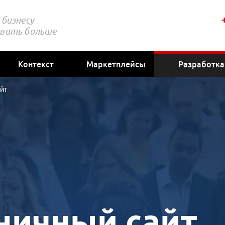
бизнесу
вать больше
Контекст
Маркетплейсы
Разработка
йт
ничный сайт