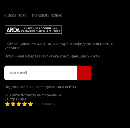
© 2006–2026 — ПИКСЕЛЬ ПЛЮС
Сайт защищен reCAPTCHA и Google.
Конфиденциальность
и
Условия
.
Публичная оферта
|
Политика конфиденциальности
Подпишитесь на исследования и кейсы
Оцените полноту информации
на странице
(
192
оценок)