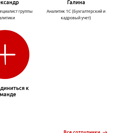
ександр
Галина
ециалист группы
Аналитик 1С (Бухгалтерский и
алитики
кадровый учет)
диниться к
манде
Все сотрудники