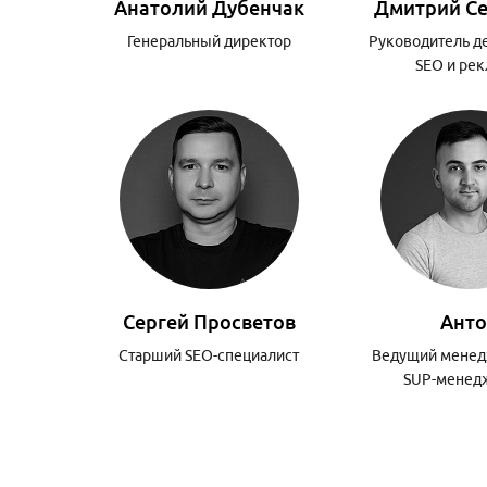
Анатолий Дубенчак
Дмитрий Се
Генеральный директор
Руководитель д
SEO и ре
Сергей Просветов
Ант
Старший SEO-специалист
Ведущий менед
SUP-менед