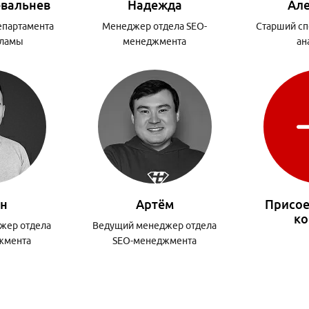
вальнев
Надежда
Ал
епартамента
Менеджер отдела SEO-
Старший сп
кламы
менеджмента
ан
он
Артём
Присое
ко
жер отдела
Ведущий менеджер отдела
жмента
SEO-менеджмента