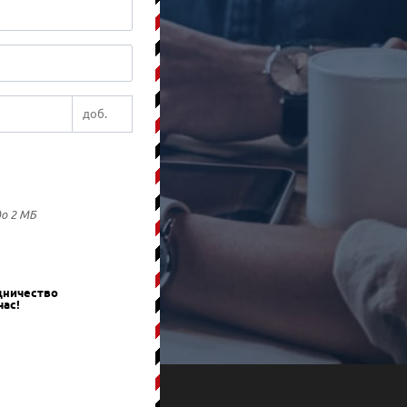
до 2 МБ
дничество
час!