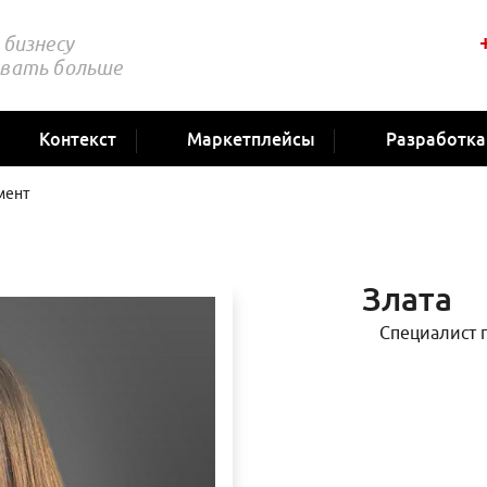
бизнесу
вать больше
Контекст
Маркетплейсы
Разработка
мент
Злата
Специалист 