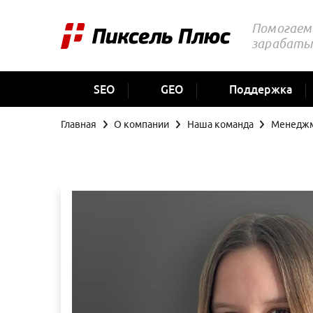
Помогаем 
зарабаты
SEO
GEO
Поддержка
Главная
О компании
Наша команда
Менедж