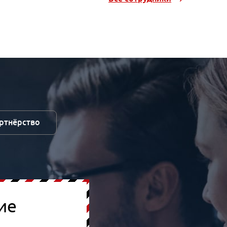
артнёрство
ие