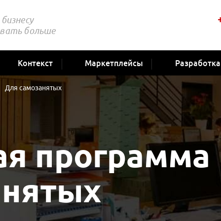
бизнесу
вать больше
Контекст
Маркетплейсы
Разработка
Для самозанятых
ая программа
анятых