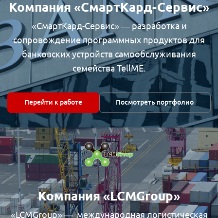
Компания «СмартКард-Сервис»
«СмартКард-Сервис» — разработка и
сопровождение программных продуктов для
банковских устройств самообслуживания
семейства TellME.
Перейти к работе
Посмотреть портфолио
Компания «LCMGroup»
«LCMGroup» — международная логистическая