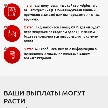
Юзабилити-аудит
Интернет-магазин
1 этап:
мы получаем лид с сайта pixelplus.ru с
Разработка дизайна
вашего трафика (UTM-метка/указан личный
Тарифы и цены
промокод в заказе) или вы передаете лид нам
Яндекс Директ
вручную.
Коллтрекинг
Таргетированная реклама
2 этап:
лид заносится в нашу CRM, где он будет
Продвижение Telegram-канала
перемещаться по стадиям сделки, и за ним
Создание и ведение групп
SEO для карточек товаров
будет закреплена вся информация по суммам
Повышение продаж магазина
оплат.
Продвижение на Wildberries
3 этап:
мы сообщаем вам всю информацию о
Продвижение на Ozon
приведенных лидах, их оплатах и вашем
Магазин на Яндекс Маркете
вознаграждении.
Кейсы
Отзывы клиентов
Наша команда
ВАШИ ВЫПЛАТЫ МОГУТ
Миссия
РАСТИ
Акции
Контакты