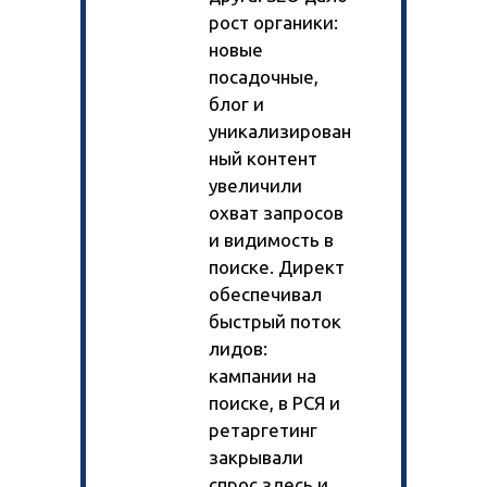
рост органики:
новые
посадочные,
блог и
уникализирован
ный контент
увеличили
охват запросов
и видимость в
поиске. Директ
обеспечивал
быстрый поток
лидов:
кампании на
поиске, в РСЯ и
ретаргетинг
закрывали
спрос здесь и