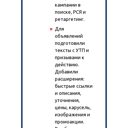
кампании в
поиске, РСЯ и
ретаргетинг.
Для
объявлений
подготовили
тексты с УТП и
призывами к
действию.
Добавили
расширения:
быстрые ссылки
и описания,
уточнения,
цены, карусель,
изображения и
промоакции.