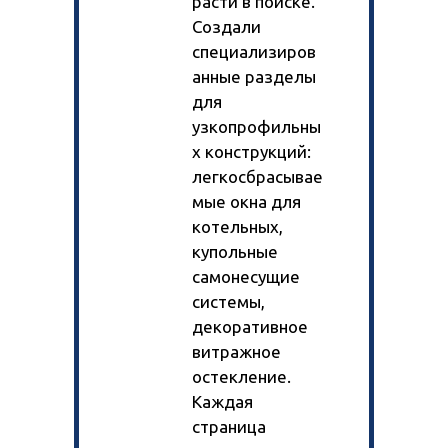
расти в поиске.
Создали
специализиров
анные разделы
для
узкопрофильны
х конструкций:
легкосбрасывае
мые окна для
котельных,
купольные
самонесущие
системы,
декоративное
витражное
остекление.
Каждая
страница