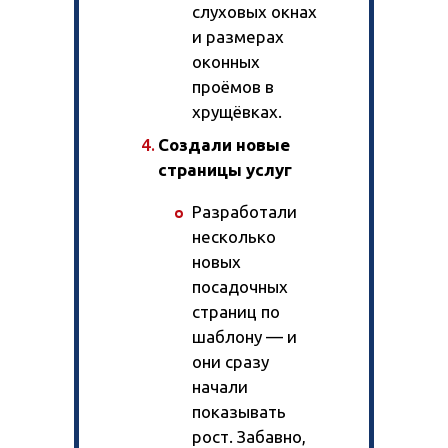
слуховых окнах
и размерах
оконных
проёмов в
хрущёвках.
Создали новые
страницы услуг
Разработали
Тарифы и цены
несколько
Тариф «Трафик»
новых
Тариф «Лиды / CPA»
За рубежом
посадочных
SEO-аудит сайта
страниц по
Разовые работы
шаблону — и
Тарифы
они сразу
На 1С-Битрикс
начали
Доработка сайта
На 1С-Битрикс
показывать
Юзабилити-аудит
Интернет-магазин
рост. Забавно,
Разработка дизайна
Тарифы и цены