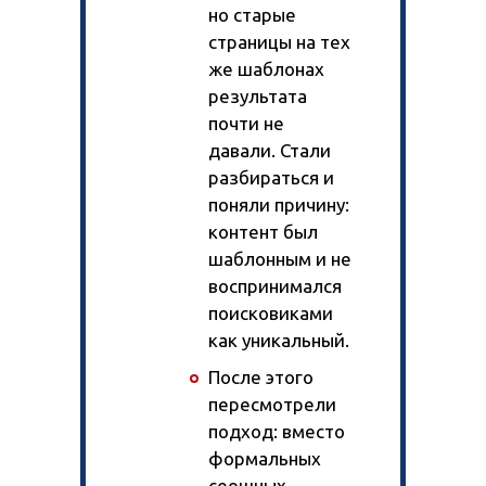
но старые
Яндекс Директ
Коллтрекинг
страницы на тех
Таргетированная реклама
Продвижение Telegram-канала
же шаблонах
Создание и ведение групп
SEO для карточек товаров
результата
Повышение продаж магазина
почти не
Продвижение на Wildberries
давали. Стали
Продвижение на Ozon
Магазин на Яндекс Маркете
разбираться и
поняли причину:
контент был
шаблонным и не
Кейсы
воспринимался
Отзывы клиентов
поисковиками
Наша команда
как уникальный.
Миссия
Акции
После этого
Контакты
пересмотрели
подход: вместо
формальных
сеошных