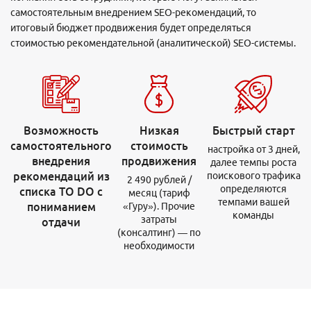
самостоятельным внедрением SEO-рекомендаций, то
итоговый бюджет продвижения будет определяться
стоимостью рекомендательной (аналитической) SEO-системы.
Возможность
Низкая
Быстрый старт
самостоятельного
стоимость
настройка от 3 дней,
внедрения
продвижения
далее темпы роста
рекомендаций из
поискового трафика
2 490 рублей /
определяются
списка TO DO с
месяц (тариф
темпами вашей
пониманием
«Гуру»). Прочие
команды
затраты
отдачи
(консалтинг) — по
необходимости