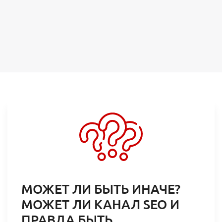
МОЖЕТ ЛИ БЫТЬ ИНАЧЕ?
Тарифы и цены
МОЖЕТ ЛИ КАНАЛ SEO И
Тариф «Трафик»
ПРАВДА БЫТЬ
Тариф «Лиды / CPA»