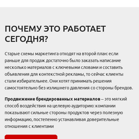
ПОЧЕМУ ЭТО РАБОТАЕТ
СЕГОДНЯ?
Старые схемы маркетинга отходят на второй план: если
Тарифы и цены
раньше для продаж достаточно было заказать написание
Тариф «Трафик»
несколько материалов с ключевыми словами и составить
Тариф «Лиды / CPA»
объявления для контекстной рекламы, то сейчас клиенты
За рубежом
стали избирательнее. Они хотят принимать решения
SEO-аудит сайта
самостоятельно без излишнего давления со стороны брендов.
Разовые работы
Продвижение брендированных материалов
– это мягкий
Тарифы
способ воздействия на целевую аудиторию: компании
На 1С-Битрикс
показывают сильные стороны продуктов через полезную
Доработка сайта
На 1С-Битрикс
информацию, постепенно устанавливая доверительные
Юзабилити-аудит
Интернет-магазин
отношения с клиентами
Разработка дизайна
Тарифы и цены
Яндекс Директ