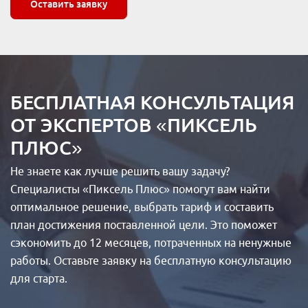
Оставить заявку
Коллтрекинг
Таргетированная реклама
Продвижение Telegram-канала
Создание и ведение групп
SEO для карточек товаров
Повышение продаж магазина
Продвижение на Wildberries
Продвижение на Ozon
БЕСПЛАТНАЯ КОНСУЛЬТАЦИЯ
Магазин на Яндекс Маркете
ОТ ЭКСПЕРТОВ «ПИКСЕЛЬ
ПЛЮС»
Не знаете как лучше решить вашу задачу?
Кейсы
Специалисты «Пиксель Плюс» помогут вам найти
Отзывы клиентов
оптимальное решение, выбрать тариф и составить
Наша команда
план достижения поставленной цели. Это поможет
Миссия
Акции
сэкономить до 12 месяцев, потраченных на ненужные
Контакты
работы. Оставьте заявку на бесплатную консультацию
для старта.