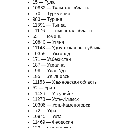
15 — Тула
10832 — Тульская область
170 — Туркмения
983 — Турция
11391 — Тында
11176 — Тюменская область
55 — Тюмень
10840 — Углич
11148 — Удмуртская республика
10358 — Ужгород
171 — Узбекистан
187 — Украина
198 — Улан-Удэ
195 — Ульяновск
11153 — Ульяновская область
52 — Урал
11426 — Уссурийск
11273 — Усть-Илимск
10306 — Усть-Каменогорск
172 — Уфа
10945 — Ухта
11469 — Феодосия
123 — Финляндия