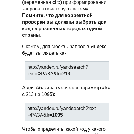
(переменная «lr») при формировании
запроса в поисковую систему.
Помните, что для корректной
проверки вы должны выбрать два
кода в различных городах одной
страны
.
Скажем, для Москвы запрос в Яндекс
будет выглядеть как:
http://yandex.ru/yandsearch?
text=ФРАЗА&lr=
213
А для Абакана (меняется параметр «lr»
с 213 на 1095):
http://yandex.ru/yandsearch?text=
ФРАЗА&lr=
1095
Чтобы определить, какой код у какого