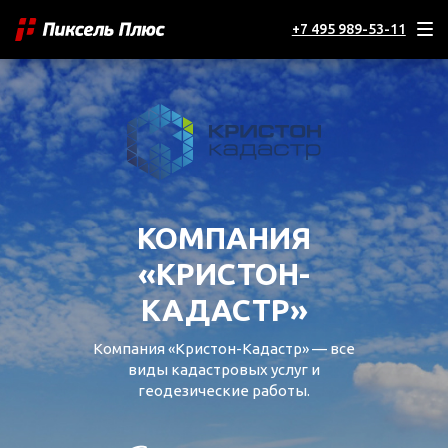
+7 495 989-53-11
КОМПАНИЯ
«КРИСТОН-
КАДАСТР»
Компания «Кристон-Кадастр» — все
виды кадастровых услуг и
геодезические работы.