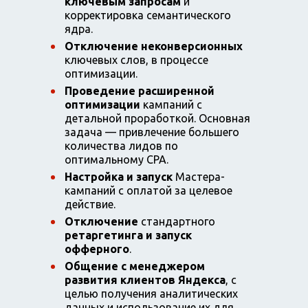
ключевым запросам
и
корректировка семантического
ядра.
Отключение неконверсионных
ключевых слов, в процессе
оптимизации.
Проведение расширенной
оптимизации
кампаний с
детальной проработкой. Основная
задача — привлечение большего
количества лидов по
оптимальному CPA.
Настройка и запуск
Мастера-
кампаний с оплатой за целевое
действие.
Отключение
стандартного
ретаргетинга и запуск
офферного
.
Общение с менеджером
развития клиентов Яндекса
, с
целью получения аналитических
данных и использование их для