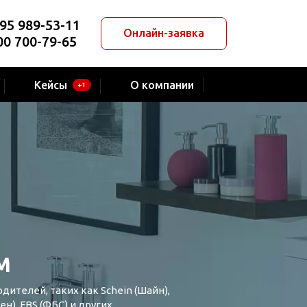
95 989-53-11
Онлайн-заявка
00 700-79-65
Кейсы
О компании
+1
M
ителей, таких как Schein (Шайн),
н), FBS (ФБС) и других.