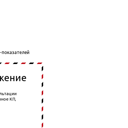
-показателей
жение
ультации
ное КП,