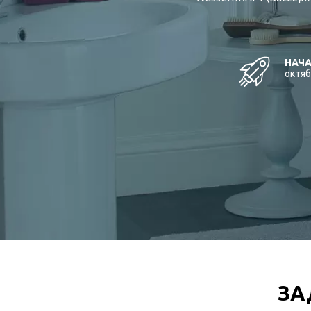
НАЧА
октяб
ЗА