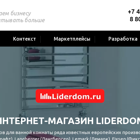
+7 4
аем бизнесу
8 8
атывать больше
Контекст
Маркетплейсы
Разработка
ИНТЕРНЕТ-МАГАЗИН LIDERDO
ов для ванной комнаты ряда известных европейских производ
фт), Langberger (Лангбергер), Lemark (Лемарк), Fixsen (Фиксе