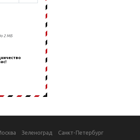
до 2 МБ
дничество
ас!
Москва
Зеленоград
Санкт-Петербург