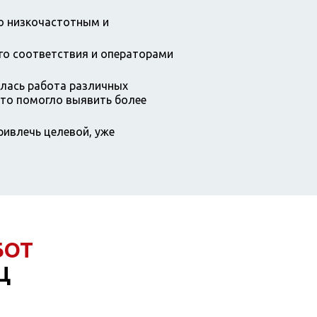
о низкочастотным и
го соответствия и операторами
алась работа различных
что помогло выявить более
ривлечь целевой, уже
БОТ
Ц