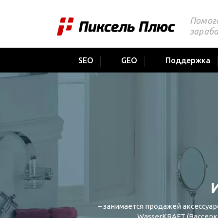
Помог
зараб
SEO
GEO
Поддержка
– занимается продажей аксессуар
WasserKRAFT (Вассеркра