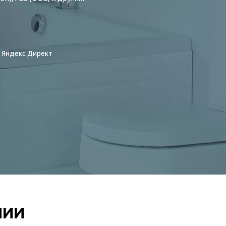
:
в Яндекс Директ
НИИ