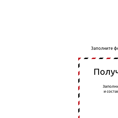
Заполните ф
Полу
Заполни
и сост