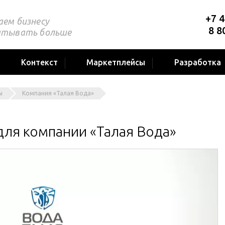
+7 4
аем бизнесу
8 8
атывать больше
Контекст
Маркетплейсы
Разработка
ы
Компания «Талая Вода»
для компании «Талая Вода»