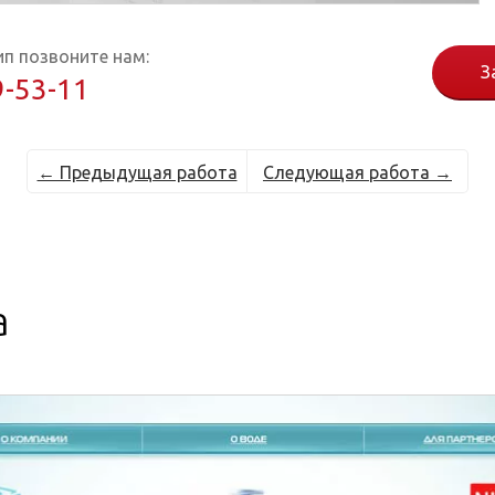
ип позвоните нам:
З
9-53-11
← Предыдущая работа
Следующая работа →
а