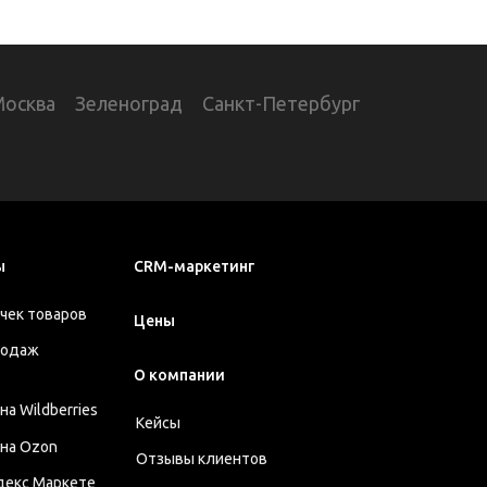
Москва
Зеленоград
Санкт-Петербург
ы
CRM-маркетинг
чек товаров
Цены
родаж
О компании
а Wildberries
Кейсы
на Ozon
Отзывы клиентов
декс Маркете