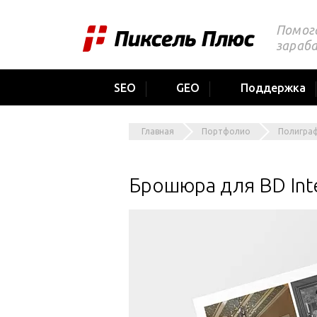
Помог
зараб
SEO
GEO
Поддержка
Главная
Портфолио
Полигра
Брошюра для BD Inte