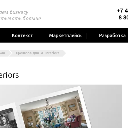
+7 4
аем бизнесу
8 8
атывать больше
Контекст
Маркетплейсы
Разработка
фия
Брошюра для BD Interiors
riors