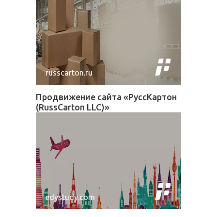
russcarton.ru
Продвижение сайта «РуссКартон
(RussCarton LLC)»
edystudy.com