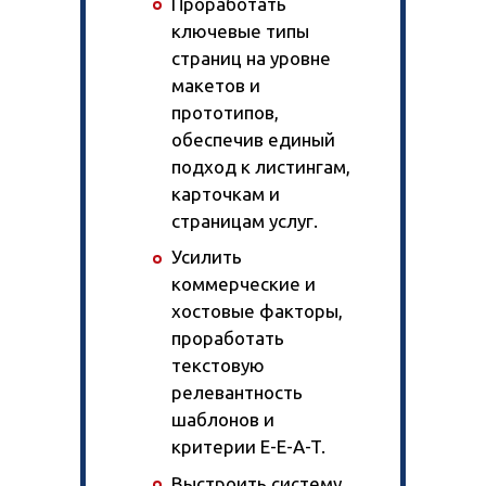
Проработать
ключевые типы
страниц на уровне
макетов и
прототипов,
обеспечив единый
подход к листингам,
карточкам и
страницам услуг.
Усилить
коммерческие и
хостовые факторы,
проработать
текстовую
релевантность
шаблонов и
критерии E-E-A-T.
Выстроить систему