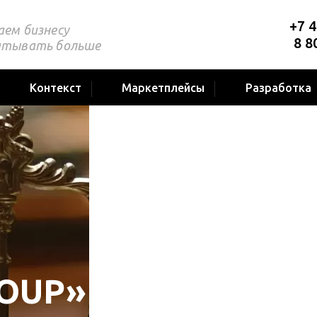
+7 4
аем бизнесу
8 8
атывать больше
Контекст
Маркетплейсы
Разработка
ROUP»