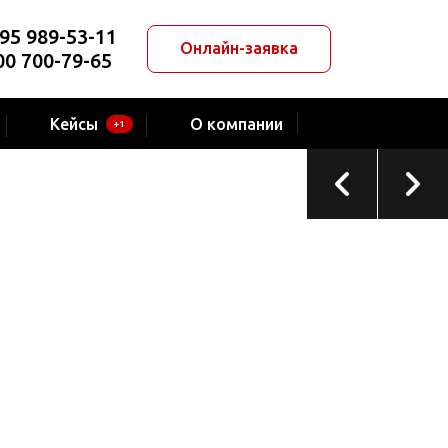
95 989-53-11
Онлайн-заявка
00 700-79-65
ТЕКУЩИЙ ПРОЕКТ
Компания «Картель Авто»
Кейсы
О компании
+1
Автоцентр в г. Кемерово