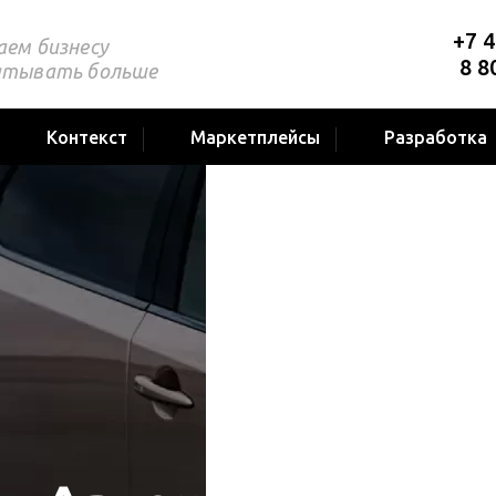
+7 4
аем бизнесу
8 8
атывать больше
Контекст
Маркетплейсы
Разработка